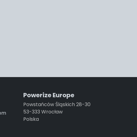
Powerize Europe
Powstańców Śląskich 28-30
53-333 Wrocław
com
Polska