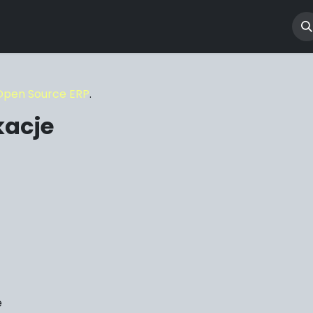
 CPO
Dla biznesu
Dla domu
O nas
FAQ
Open Source ERP
.
kacje
e