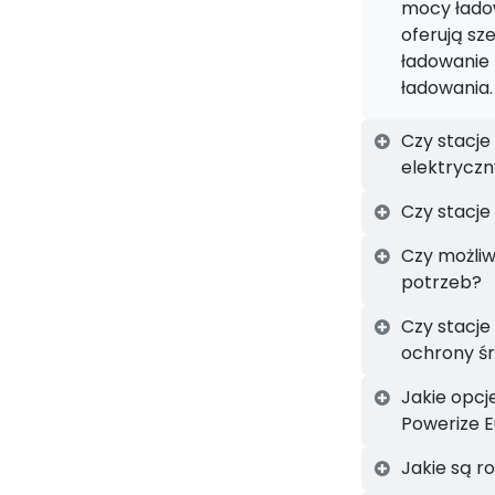
mocy ładow
oferują sz
ładowanie 
ładowania.
Czy stacje
elektrycz
Czy stacje
Czy możliw
potrzeb?
Czy stacje
ochrony śr
Jakie opcj
Powerize 
Jakie są r