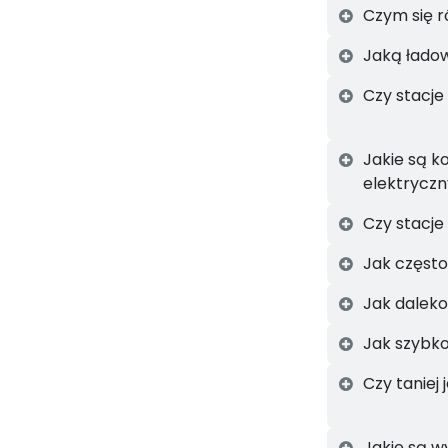
Czym się r
Jaką łado
Czy stacje
Jakie są k
elektrycz
Czy stacj
Jak często
Jak dalek
Jak szybko
Czy taniej
Jakie są w