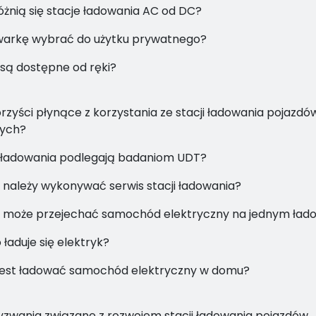
óżnią się stacje ładowania AC od DC?
warkę wybrać do użytku prywatnego?
 są dostępne od ręki?
orzyści płynące z korzystania ze stacji ładowania pojazdó
nych?
e ładowania podlegają badaniom UDT?
 należy wykonywać serwis stacji ładowania?
o może przejechać samochód elektryczny na jednym ład
 ładuje się elektryk?
 jest ładować samochód elektryczny w domu?
yzwania związane z rozwojem stacji ładowania pojazdów