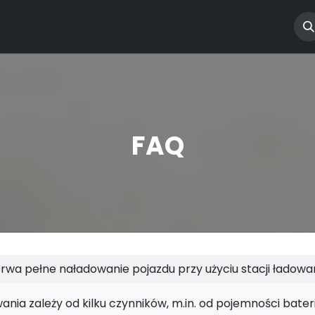
 CPO
Dla biznesu
Dla domu
O nas
FAQ
FAQ
trwa pełne naładowanie pojazdu przy użyciu stacji ładowa
ania zależy od kilku czynników, m.in. od pojemności bateri