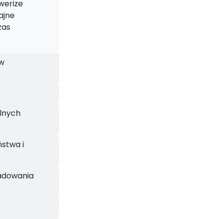
werize
ajne
zas
ów
lnych
stwa i
ładowania