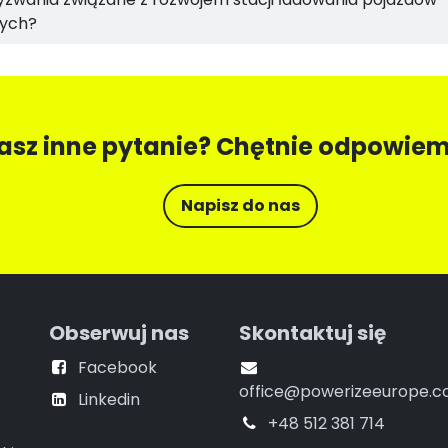
nych?
asz inne pytanie? Chętnie odpowiem
Napisz do na​​s
Obserwuj nas
Skontaktuj się
Facebook
office@powerizeeurope.
Linkedin
+48 512 381 714