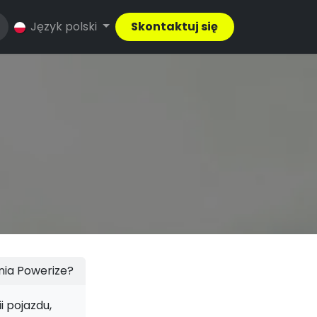
Język polski
Skontaktuj się
nia Powerize?
i pojazdu,